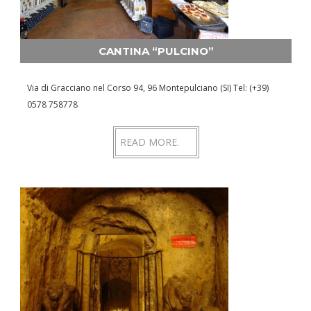
CANTINA “PULCINO”
Via di Gracciano nel Corso 94, 96 Montepulciano (SI) Tel: (+39)
0578 758778​
READ MORE.