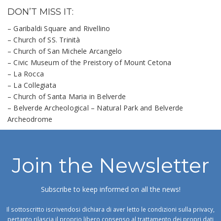
DON’T MISS IT:
– Garibaldi Square and Rivellino
– Church of SS. Trinità
– Church of San Michele Arcangelo
– Civic Museum of the Preistory of Mount Cetona
– La Rocca
– La Collegiata
– Church of Santa Maria in Belverde
– Belverde Archeological – Natural Park and Belverde
Archeodrome
Join the Newsletter
Subscribe to keep informed on all the news!
Il sottoscritto iscrivendosi dichiara di aver letto le condizioni sulla privacy,
pertanto rilascia il proprio libero consenso al trattamento dei propri dati