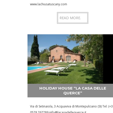
www.lachiusatuscany.com
READ MORE.
HOLIDAY HOUSE “LA CASA DELLE
QUERCE”
Via di Setinaiola, 3 Acquaviva di Montepulciano (SI) Tel: (+3
0578 767789 info@lacasadellequerce.it