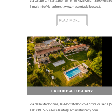
Via Oriato 2/4 Sarteano (SI) Tel. 0578267252 – 3899465759
E-mail: info@le-anfore.it www.masseriadelbosco.it
READ MORE.
LA CHIUSA TUSCANY
Via della Madonnina, 88 Montefollonico-Torrita di Siena (SI
Tel: +39 0577 669668 info@lachiusatuscany.com