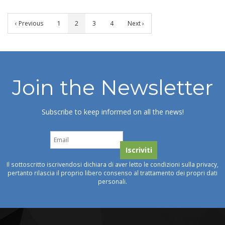
‹ Previous
1
2
3
4
Next ›
Join the Newsletter
Subscribe to keep informed on all the news!
Il sottoscritto iscrivendosi dichiara di aver letto le condizioni sulla privacy,
pertanto rilascia il proprio libero consenso al trattamento dei propri dati
personali.