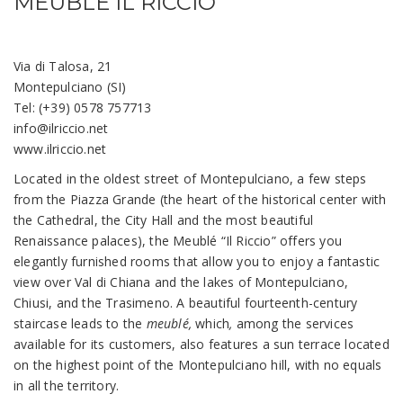
MEUBLÉ IL RICCIO
Via di Talosa, 21
Montepulciano (SI)
Tel: (+39) 0578 757713
info@ilriccio.net
www.ilriccio.net
Located in the oldest street of Montepulciano, a few steps
from the Piazza Grande (the heart of the historical center with
the Cathedral, the City Hall and the most beautiful
Renaissance palaces), the Meublé “Il Riccio” offers you
elegantly furnished rooms that allow you to enjoy a fantastic
view over Val di Chiana and the lakes of Montepulciano,
Chiusi, and the Trasimeno. A beautiful fourteenth-century
staircase leads to the
meublé,
which
,
among the services
available for its customers, also features a sun terrace located
on the highest point of the Montepulciano hill, with no equals
in all the territory.