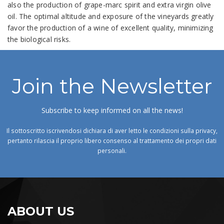
also the production of grape-marc spirit and extra virgin olive
oil. The optimal altitude and exposure of the vineyards greatly
favor the production of a wine of excellent quality, minimizing
the biological risks.
Join the Newsletter
Subscribe to keep informed on all the news!
Il sottoscritto iscrivendosi dichiara di aver letto le condizioni sulla privacy,
pertanto rilascia il proprio libero consenso al trattamento dei propri dati
personali.
ABOUT US