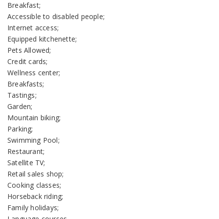
Breakfast;
Accessible to disabled people;
Internet access;
Equipped kitchenette;
Pets Allowed;
Credit cards;
Wellness center;
Breakfasts;
Tastings;
Garden;
Mountain biking;
Parking;
Swimming Pool;
Restaurant;
Satellite TV;
Retail sales shop;
Cooking classes;
Horseback riding;
Family holidays;
Language courses