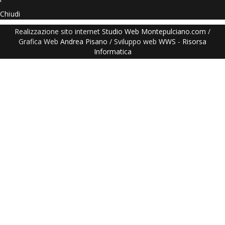
Chiudi
Realizzazione sito internet
Studio Web Montepulciano.com
/
Grafica Web
Andrea Pisano
/ Sviluppo web
WWS
-
Risorsa
Informatica