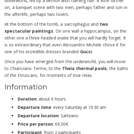
underworld, led by a demon with flaming hair. A little further
on, a banquet scene with two men, perhaps father and son in
the afterlife, perhaps two lovers.
At the bottom of the tomb, a sarcophagus and
two
spectacular paintings
. On one wall a hippocampus, on the
other one a three-headed snake that you will hardly forget. It
is so extraordinary that even Alessandro Michele chose it for
one of his incredible dresses branded
Gucci
.
Once you have emerged from the underworld, you will move
to Chianciano Terme, to the
Theia thermal pools
, the baths
of the Etruscans, for moments of true relax.
Information
Duration
: about 6 hours
Departure time
: every Saturday at 10:30 am
Departure location
: Sarteano
Price per person
: 69,00€
Participant
: from 2 participants