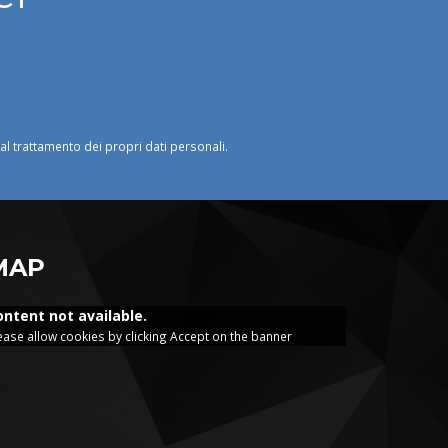
o al trattamento dei propri dati personali.
MAP
ontent not available.
ease allow cookies by clicking Accept on the banner