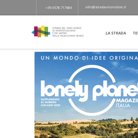
info@stradavinonobile.it
+39.0578.717484
LA STRADA
TE