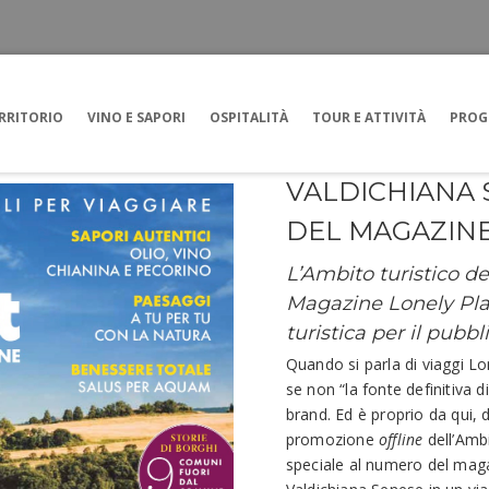
RRITORIO
VINO E SAPORI
OSPITALITÀ
TOUR E ATTIVITÀ
PROG
VALDICHIANA
DEL MAGAZINE
L’Ambito turistico de
Magazine Lonely Pla
turistica per il pubbl
Quando si parla di viaggi L
se non “la fonte definitiva di
brand. Ed è proprio da qui, 
promozione
offline
dell’Ambi
speciale al numero del maga