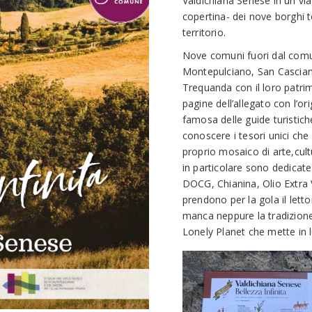
Valdichiana Senese in un viag
copertina- dei nove borghi 
territorio.
Nove comuni fuori dal comu
Montepulciano, San Casciano
Trequanda con il loro patrim
pagine dell’allegato con l’or
famosa delle guide turistic
conoscere i tesori unici ch
proprio mosaico di arte,cul
in particolare sono dedicate
DOCG, Chianina, Olio Extra V
prendono per la gola il lett
manca neppure la tradizione
Lonely Planet che mette in luc