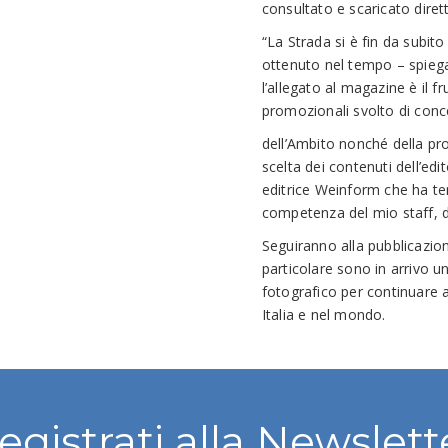
consultato e scaricato dir
“La Strada si è fin da subit
ottenuto nel tempo – spiega
l’allegato al magazine è il f
promozionali svolto di con
dell’Ambito nonché della pro
scelta dei contenuti dell’edi
editrice Weinform che ha ten
competenza del mio staff, d
Seguiranno alla pubblicazio
particolare sono in arrivo u
fotografico per continuare a
Italia e nel mondo.
egistrati alla Newslett