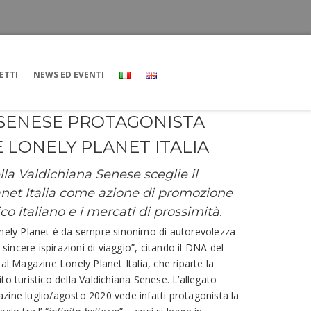
ETTI
NEWS ED EVENTI
 SENESE PROTAGONISTA
 LONELY PLANET ITALIA
lla Valdichiana Senese sceglie il
net Italia come azione di promozione
ico italiano e i mercati di prossimità.
onely Planet è da sempre sinonimo di autorevolezza
 sincere ispirazioni di viaggio”, citando il DNA del
dal Magazine Lonely Planet Italia, che riparte la
to turistico della Valdichiana Senese. L’allegato
zine luglio/agosto 2020 vede infatti protagonista la