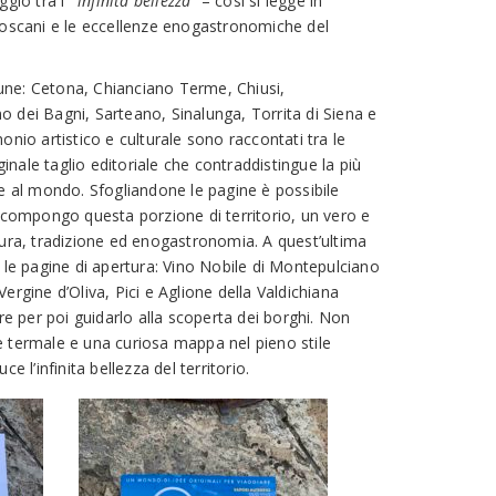
gio tra l’ “
infinita bellezza
” – così si legge in
toscani e le eccellenze enogastronomiche del
ne: Cetona, Chianciano Terme, Chiusi,
 dei Bagni, Sarteano, Sinalunga, Torrita di Siena e
onio artistico e culturale sono raccontati tra le
iginale taglio editoriale che contraddistingue la più
he al mondo. Sfogliandone le pagine è possibile
e compongo questa porzione di territorio, un vero e
tura, tradizione ed enogastronomia. A quest’ultima
 le pagine di apertura: Vino Nobile di Montepulciano
ergine d’Oliva, Pici e Aglione della Valdichiana
ore per poi guidarlo alla scoperta dei borghi. Non
 termale e una curiosa mappa nel pieno stile
e l’infinita bellezza del territorio.