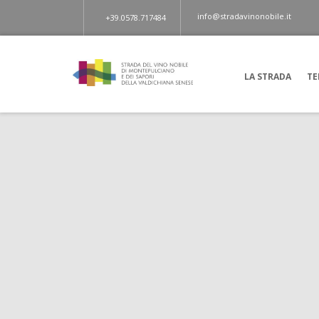
info@stradavinonobile.it
+39.0578.717484
LA STRADA
TE