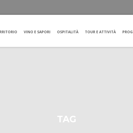
RRITORIO
VINO E SAPORI
OSPITALITÀ
TOUR E ATTIVITÀ
PROG
TAG