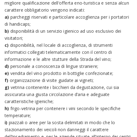
migliore qualificazione dell’offerta eno-turistica e senza alcun
carattere obbligatorio vengono indicati:
a)
parcheggi riservati e particolare accoglienza per i portatori
di handicaps;
b)
disponibilità di un servizio igienico ad uso esclusivo dei
visitatori;
c)
disponibilità, nel locale di accoglienza, di strumenti
informatici collegati telematicamente con il centro di
informazione e le altre stutture della Strada del vino;
d)
personale a conoscenza di lingue straniere;
e)
vendita del vino prodotto in bottiglie confezionate;
f)
organizzazione di visite guidate ai vigneti;
g)
vetrina contenente i bicchieri da degustazione, cui sia
assicurata una giusta circolazione d’aria e adeguate
caratteristiche igieniche;
h)
frigo-vetrina per contenere i vini secondo le specifiche
temperature;
i)
piazzali o aree per la sosta delimitati in modo che lo
stazionamento dei veicoli non danneggi il carattere
dell’insediamento e, per le aziende situate all’interno dei centri