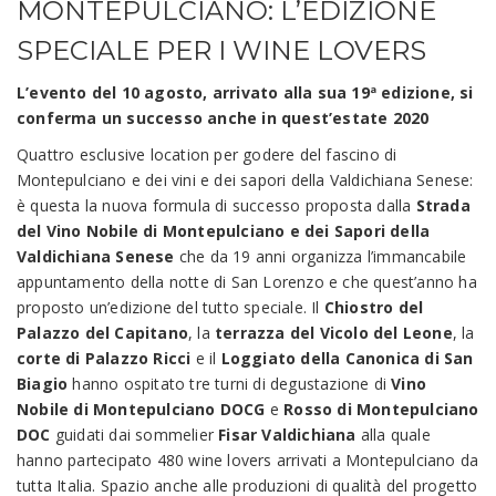
MONTEPULCIANO: L’EDIZIONE
SPECIALE PER I WINE LOVERS
L’evento del 10 agosto, arrivato alla sua 19ª edizione, si
conferma un successo anche in quest’estate 2020
Quattro esclusive location per godere del fascino di
Montepulciano e dei vini e dei sapori della Valdichiana Senese:
è questa la nuova formula di successo proposta dalla
Strada
del Vino Nobile di Montepulciano e dei Sapori della
Valdichiana Senese
che da 19 anni organizza l’immancabile
appuntamento della notte di San Lorenzo e che quest’anno ha
proposto un’edizione del tutto speciale. Il
Chiostro del
Palazzo del Capitano
, la
terrazza del Vicolo del Leone
, la
corte di Palazzo Ricci
e il
Loggiato della Canonica di San
Biagio
hanno ospitato tre turni di degustazione di
Vino
Nobile di Montepulciano DOCG
e
Rosso di Montepulciano
DOC
guidati dai sommelier
Fisar Valdichiana
alla quale
hanno partecipato 480 wine lovers arrivati a Montepulciano da
tutta Italia. Spazio anche alle produzioni di qualità del progetto