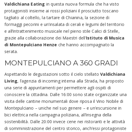
Valdichiana Eating
in questa nuova formula che ha visto
protagonisti insieme ai rossi poliziani il prosciutto toscano
tagliato al coltello, la tartare di Chianina, la sezione di
formaggi pecorini e un’insalata di cerali e legumi del territorio
e all’intrattenimento musicale nel pieno stile Calici di Stelle,
grazie alla collaborazione dei Maestri dell’
Istituto di Musica
di Montepulciano Henze
che hanno accompagnato la
serata.
MONTEPULCIANO A 360 GRADI
Aspettando le degustazioni sotto il cielo stellato
Valdichiana
Living
, l’agenzia di incoming interna alla Strada, ha proposto
una serie di appuntamenti per permettere agli ospiti di
conoscere la cittadina. Dalle 16:00 sono state organizzate una
visita delle cantine monumentali dove riposa il Vino Nobile di
Montepulciano – uniche nel suo genere – e un’escursione in
bici elettrica nella campagna poliziana, all’insegna della
sostenibilità. Dalle 20:00 invece cene nei ristoranti e le attività
di somministrazione del centro storico, anch’essi protagoniste