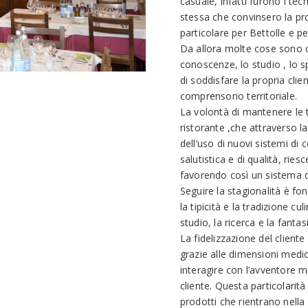
casuale, infatti furono i tec
stessa che convinsero la pro
particolare per Bettolle e per
Da allora molte cose sono ca
conoscenze, lo studio , lo 
di soddisfare la propria cli
comprensorio territoriale.
La volontà di mantenere le tr
ristorante ,che attraverso l
dell’uso di nuovi sistemi di 
salutistica e di qualità, riesc
favorendo così un sistema d
Seguire la stagionalità è fo
la tipicità e la tradizione c
studio, la ricerca e la fantas
La fidelizzazione del cliente
grazie alle dimensioni medi
interagire con l’avventore m
cliente. Questa particolarità
prodotti che rientrano nella