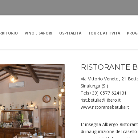
RRITORIO
VINO E SAPORI
OSPITALITÀ
TOUR E ATTIVITÀ
PROG
RISTORANTE B
Via Vittorio Veneto, 21 Betto
Sinalunga (SI)
Tel:(+39) 0577 624131
rist.betulia@libero.it
www.ristorantebetulia.it
L’ insegna Albergo Ristorant
di inaugurazione del casello