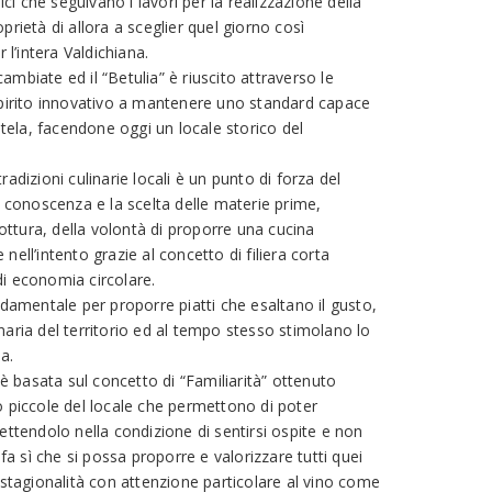
nici che seguivano i lavori per la realizzazione della
prietà di allora a sceglier quel giorno così
 l’intera Valdichiana.
mbiate ed il “Betulia” è riuscito attraverso le
spirito innovativo a mantenere uno standard capace
entela, facendone oggi un locale storico del
adizioni culinarie locali è un punto di forza del
a conoscenza e la scelta delle materie prime,
cottura, della volontà di proporre una cucina
e nell’intento grazie al concetto di filiera corta
i economia circolare.
ndamentale per proporre piatti che esaltano il gusto,
ulinaria del territorio ed al tempo stesso stimolano lo
ia.
 è basata sul concetto di “Familiarità” ottenuto
o piccole del locale che permettono di poter
ettendolo nella condizione di sentirsi ospite e non
 fa sì che si possa proporre e valorizzare tutti quei
 stagionalità con attenzione particolare al vino come