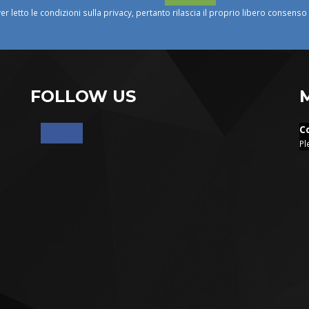
ver letto le condizioni sulla privacy, pertanto rilascia il proprio libero consens
FOLLOW US
C
Pl