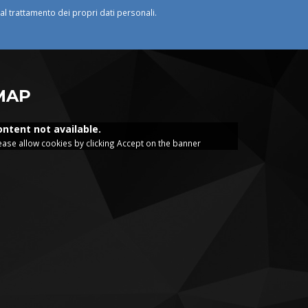
o al trattamento dei propri dati personali.
MAP
ontent not available.
ease allow cookies by clicking Accept on the banner