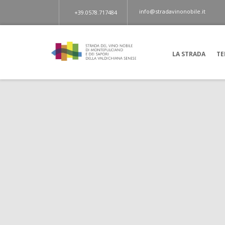
info@stradavinonobile.it
+39.0578.717484
LA STRADA
TE