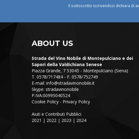
Il sottoscritto iscrivendosi dichiara di a
ABOUT US
Strada del Vino Nobile di Montepulciano e dei
Sapori della Valdichiana Senese
Piazza Grande, 7 53045 - Montepulciano (Siena)
T. 0578/717484 - F. 0578/752749
E-mail:
info@stradavinonobile.it
Skype: stradavinonobile
P.IVA:00995040524
Cookie Policy
-
Privacy Policy
Aiuti e Contributi Pubblici
2021
|
2022
|
2023
|
2024