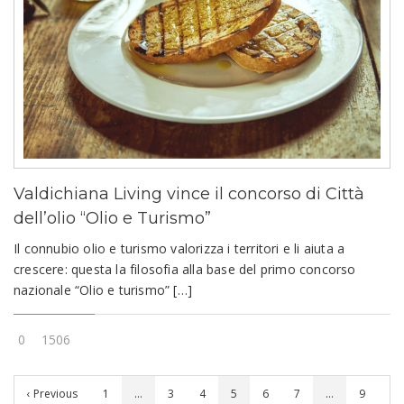
Valdichiana Living vince il concorso di Città
dell’olio “Olio e Turismo”
Il connubio olio e turismo valorizza i territori e li aiuta a
crescere: questa la filosofia alla base del primo concorso
nazionale “Olio e turismo” […]
0
1506
‹ Previous
1
…
3
4
5
6
7
…
9