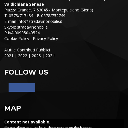
Valdichiana Senese
Piazza Grande, 7 53045 - Montepulciano (Siena)
T. 0578/717484 - F. 0578/752749
E-mail:
info@stradavinonobile.it
Skype: stradavinonobile
P.IVA:00995040524
Cookie Policy
-
Privacy Policy
Aiuti e Contributi Pubblici
2021
|
2022
|
2023
|
2024
FOLLOW US
MAP
Content not available.
Please allow cookies by clicking Accept on the banner