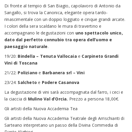
Di fronte al tempio di San Biagio, capolavoro di Antonio da
Sangallo, si trova la Canonica, elegante opera tardo-
rinascimentale con un doppio loggiato e cinque grandi arcate.
I colori della sera scaldano le mura di travertino e
accompagnano le degustazioni con
uno spettacolo unico,
dato dal perfetto connubio tra opera dell’uomo e
paesaggio naturale
.
19/20:
Bindella – Tenuta Vallocaia
e
Carpineto Grandi
Vini di Toscana
21/22:
Poliziano
e
Barbanera srl – Vini
23/24:
Salcheto
e
Podere Casanova
La degustazione di vini sarà accompagnata dal farro, i ceci e
la ciaccia di
Mulino Val d’Orcia.
Prezzo a persona 18,00€.
Gli artisti della Nuova Accademia Tea
Gli artisti della Nuova Accademia Teatrale degli Arrischianti di
Sarteano interpretano un passo della Divina Commedia di
Dante Alighieri.