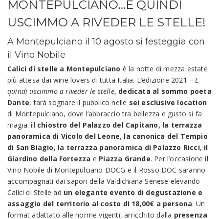
MONTEPULCIANO…E QUINDI
USCIMMO A RIVEDER LE STELLE!
A Montepulciano il 10 agosto si festeggia con
il Vino Nobile
Calici di stelle a Montepulciano
è la notte di mezza estate
più attesa dai wine lovers di tutta Italia. L’edizione 2021 –
E
quindi uscimmo a riveder le stelle
,
dedicata al sommo poeta
Dante
, farà sognare il pubblico nelle
sei esclusive location
di Montepulciano, dove l’abbraccio tra bellezza e gusto si fa
magia:
il chiostro del Palazzo del Capitano, la terrazza
panoramica di Vicolo del Leone
,
la canonica del Tempio
di San Biagio
,
la terrazza panoramica di Palazzo Ricci
,
il
Giardino della Fortezza
e
Piazza Grande
. Per l’occasione il
Vino Nobile di Montepulciano DOCG e il Rosso DOC saranno
accompagnati dai sapori della Valdichiana Senese elevando
Calici di Stelle ad
un elegante evento di degustazione e
assaggio del territorio al costo di
18,00€ a persona
. Un
format adattato alle norme vigenti, arricchito dalla
presenza