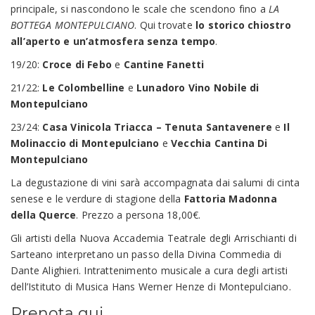
principale, si nascondono le scale che scendono fino a
LA
BOTTEGA MONTEPULCIANO
. Qui trovate
lo storico chiostro
all’aperto e un’atmosfera senza tempo
.
19/20:
Croce di Febo
e
Cantine Fanetti
21/22:
Le Colombelline
e
Lunadoro Vino Nobile di
Montepulciano
23/24:
Casa Vinicola Triacca – Tenuta Santavenere
e
Il
Molinaccio di Montepulciano
e
Vecchia Cantina Di
Montepulciano
La degustazione di vini sarà accompagnata dai salumi di cinta
senese e le verdure di stagione della
Fattoria Madonna
della Querce
. Prezzo a persona 18,00€.
Gli artisti della Nuova Accademia Teatrale degli Arrischianti di
Sarteano interpretano un passo della Divina Commedia di
Dante Alighieri. Intrattenimento musicale a cura degli artisti
dell’Istituto di Musica Hans Werner Henze di Montepulciano.
Prenota qui