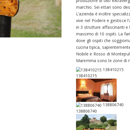
produzione di olio extravergi
marchio. Sei ettari sono dest
L’azienda è inoltre specializ
vive nel Podere e gestisce l
in 3 strutture affascinanti
massimo di 10 ospiti. La fami
dove gli ospiti che soggior
cucina tipica, sapientemente
Nobile e Rosso di Montepulc
Maremma sono le zone di m
138410215
138410215
138806740
138806740