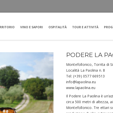
RRITORIO
VINO E SAPORI
OSPITALITÀ
TOUR E ATTIVITÀ
PROG
PODERE LA PA
Montefollonico, Torrita di S
Località La Paolina n. 8
Tel: (+39) 0577 669513
info@lapaolina.eu
www.lapaolina.eu
Il Podere La Paolina è un’azi
circa 500 metri di altezza, 
Montefollonico. Tre ettari so