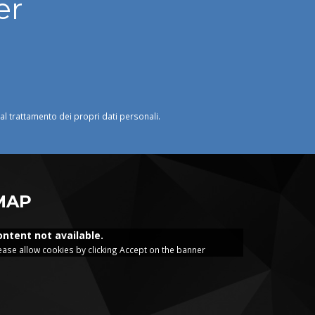
er
o al trattamento dei propri dati personali.
MAP
ontent not available.
ease allow cookies by clicking Accept on the banner