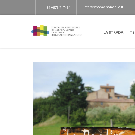
info@stradavinonobile.it
+39.0578.717484
LA STRADA
TE