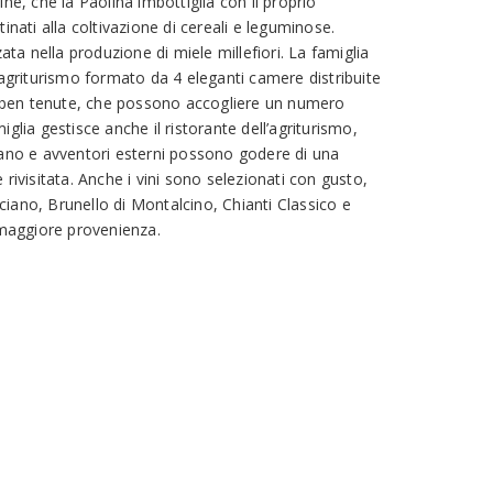
ne, che la Paolina imbottiglia con il proprio
inati alla coltivazione di cereali e leguminose.
zata nella produzione di miele millefiori. La famiglia
’agriturismo formato da 4 eleganti camere distribuite
 e ben tenute, che possono accogliere un numero
glia gestisce anche il ristorante dell’agriturismo,
nano e avventori esterni possono godere di una
 rivisitata. Anche i vini sono selezionati con gusto,
iano, Brunello di Montalcino, Chianti Classico e
aggiore provenienza.