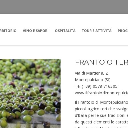
RRITORIO
VINO E SAPORI
OSPITALITÀ
TOUR E ATTIVITÀ
PROG
FRANTOIO TER
Via di Martiena, 2
Montepulciano (SI)
Tel:(+39) 0578 716305
www.ilfrantoiodimontepulc
Il Frantoio di Montepulciano
piccoli agricoltori che svolg
d’Italia per le sue tradizio
da questi elementi le caratter