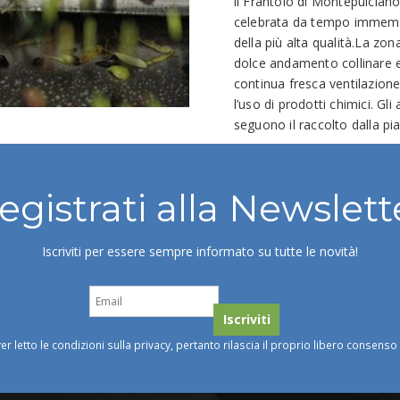
il Frantoio di Montepulcian
celebrata da tempo immemor
della più alta qualità.La zona
dolce andamento collinare e
continua fresca ventilazione
l’uso di prodotti chimici. Gl
seguono il raccolto dalla pia
egistrati alla Newslett
Iscriviti per essere sempre informato su tutte le novità!
ver letto le condizioni sulla privacy, pertanto rilascia il proprio libero consens