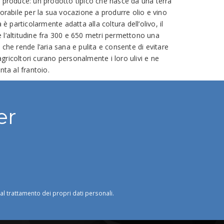
o produce: un prodotto tipico che nasce da una terra
abile per la sua vocazione a produrre olio e vino
 è particolarmente adatta alla coltura dell’olivo, il
 l’altitudine fra 300 e 650 metri permettono una
 che rende l’aria sana e pulita e consente di evitare
i agricoltori curano personalmente i loro ulivi e ne
nta al frantoio.
er
o al trattamento dei propri dati personali.