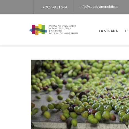
info@stradavinonobile.it
+39.0578.717484
LA STRADA
TE