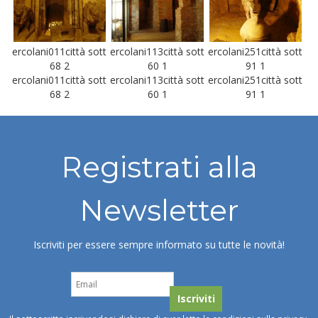
ercolani011città sott
ercolani113città sott
ercolani251città sott
68 2
60 1
91 1
ercolani011città sott
ercolani113città sott
ercolani251città sott
68 2
60 1
91 1
Registrati alla
Newsletter
Iscriviti per essere sempre informato su tutte le novità!