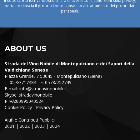
Il sottoscritto iscrivendosi dichiara di aver letto le condizioni sulla privacy,
pertanto rilascia il proprio libero consenso al trattamento dei propri dati
personali.
ABOUT US
Strada del Vino Nobile di Montepulciano e dei Sapori della
Valdichiana Senese
Piazza Grande, 7 53045 - Montepulciano (Siena)
T. 0578/717484 - F. 0578/752749
E-mail:
info@stradavinonobile.it
Skype: stradavinonobile
P.IVA:00995040524
Cookie Policy
-
Privacy Policy
Aiuti e Contributi Pubblici
2021
|
2022
|
2023
|
2024