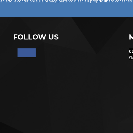
ver letto le condizioni sulla privacy, pertanto rilascia il proprio libero consens
FOLLOW US
C
Pl