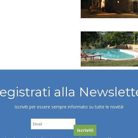
egistrati alla Newslett
Iscriviti per essere sempre informato su tutte le novità!