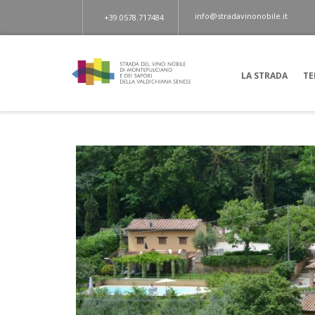
info@stradavinonobile.it
+39.0578.717484
LA STRADA
TE