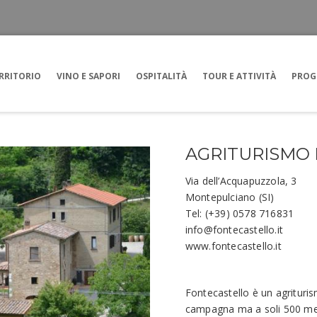
RRITORIO
VINO E SAPORI
OSPITALITÀ
TOUR E ATTIVITÀ
PROG
AGRITURISMO
Via dell’Acquapuzzola, 3
Montepulciano (SI)
Tel: (+39) 0578 716831
info@fontecastello.it
www.fontecastello.it
Fontecastello è un agrituri
campagna ma a soli 500 metri