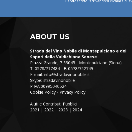
Il sottoscritto iscrivendosi dichiara di a
ABOUT US
Strada del Vino Nobile di Montepulciano e dei
Sapori della Valdichiana Senese
Piazza Grande, 7 53045 - Montepulciano (Siena)
T. 0578/717484 - F. 0578/752749
E-mail:
info@stradavinonobile.it
Skype: stradavinonobile
P.IVA:00995040524
Cookie Policy
-
Privacy Policy
Aiuti e Contributi Pubblici
2021
|
2022
|
2023
|
2024