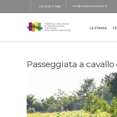
info@stradavinonobile.it
+39.0578.717484
LA STRADA
TE
Passeggiata a cavallo