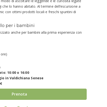
modo di ascoltare le leggende e le curiosità legate
i che lo hanno abitato. Al termine dell’escursione a
ic con ottimi prodotti locali e freschi spuntini di
lo per i bambini
izzato anche per bambini alla prima esperienza con
 ore)
i
a
to: 10:00 o 16:00
io in Valdichiana Senese
 €
Prenota