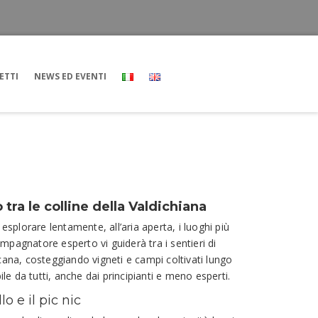
ETTI
NEWS ED EVENTI
tra le colline della Valdichiana
splorare lentamente, all’aria aperta, i luoghi più
ompagnatore esperto vi guiderà tra i sentieri di
ana, costeggiando vigneti e campi coltivati lungo
le da tutti, anche dai principianti e meno esperti.
o e il pic nic