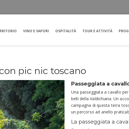
RRITORIO
VINO E SAPORI
OSPITALITÀ
TOUR E ATTIVITÀ
PROG
 con pic nic toscano
Passeggiata a cavallo 
Una passeggiata a cavallo per e
belli della Valdichiana. Un acc
campagna di questa terra tosc
un percorso ad anello praticabi
La passeggiata a cavall