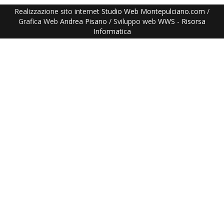
Realizzazione sito internet
Studio Web Montepulciano.com
/
Grafica Web
Andrea Pisano
/ Sviluppo web
WWS
-
Risorsa
Informatica