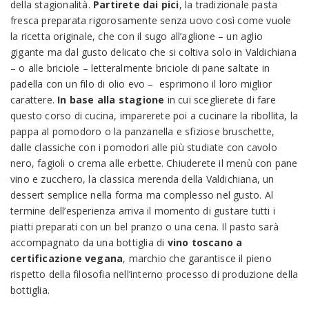
della stagionalità.
Partirete dai pici
, la tradizionale pasta
fresca preparata rigorosamente senza uovo così come vuole
la ricetta originale, che con il sugo all’aglione – un aglio
gigante ma dal gusto delicato che si coltiva solo in Valdichiana
– o alle briciole – letteralmente briciole di pane saltate in
padella con un filo di olio evo –
esprimono il loro miglior
carattere.
In base alla stagione
in cui sceglierete di fare
questo corso di cucina, imparerete poi a cucinare la ribollita, la
pappa al pomodoro o la panzanella e sfiziose bruschette,
dalle classiche con i pomodori alle più studiate con cavolo
nero, fagioli o crema alle erbette. Chiuderete il menù con pane
vino e zucchero, la classica merenda della Valdichiana, un
dessert semplice nella forma ma complesso nel gusto. Al
termine dell’esperienza arriva il momento di gustare tutti i
piatti preparati con un bel pranzo o una cena. Il pasto sarà
accompagnato da una bottiglia di
vino toscano a
certificazione vegana
, marchio che garantisce il pieno
rispetto della filosofia nell’interno processo di produzione della
bottiglia.