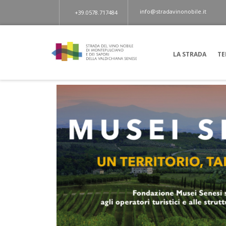
info@stradavinonobile.it
+39.0578.717484
LA STRADA
TE