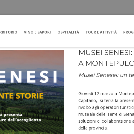
RRITORIO
VINO E SAPORI
OSPITALITÀ
TOUR E ATTIVITÀ
PROG
MUSEI SENESI
A MONTEPULC
Musei Senesei: un ter
Giovedì 12 marzo a Montepu
Capitano, si terrà la prese
rivolto agli operatori turistic
museale delle Terre di Siena,
soluzioni di collaborazione a
della provincia.