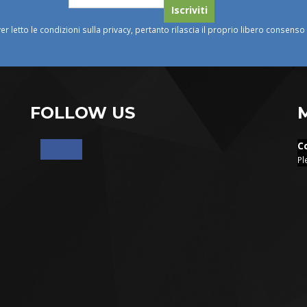
ver letto le condizioni sulla privacy, pertanto rilascia il proprio libero consens
FOLLOW US
C
Pl