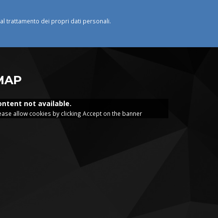
o al trattamento dei propri dati personali.
MAP
ontent not available.
ease allow cookies by clicking Accept on the banner