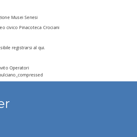
zione Musei Senesi
seo civico Pinacoteca Crociani
ibile registrarsi al
qui
.
vito Operatori
epulciano_compressed
er