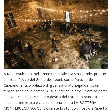
A Montepulciano, nella rinascimentale Piazza Grande, proprio
dietro al Pozzo dei Grifi e dei Leoni, sorge Palazzo del
Capitano, antico palazzo di giustizia di Montepulciano, un
tempo sede delle carceri. Al suo interno, dietro un’antica porta
di legno che si apre sul lato destro del corridoio principale, si
nascondono le scale che scendono fino a LA BOTTEGA
MONTEPULCIANO. Qui troverete lo storico chiostro all’aperto