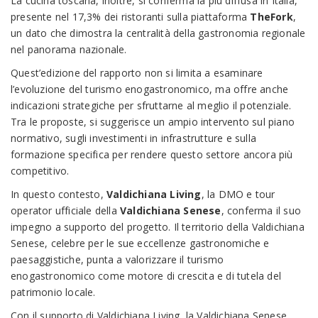
La cucina toscana, inoltre, si conferma la più diffusa in Italia,
presente nel 17,3% dei ristoranti sulla piattaforma
TheFork
,
un dato che dimostra la centralità della gastronomia regionale
nel panorama nazionale.
Quest’edizione del rapporto non si limita a esaminare
l’evoluzione del turismo enogastronomico, ma offre anche
indicazioni strategiche per sfruttarne al meglio il potenziale.
Tra le proposte, si suggerisce un ampio intervento sul piano
normativo, sugli investimenti in infrastrutture e sulla
formazione specifica per rendere questo settore ancora più
competitivo.
In questo contesto,
Valdichiana Living
, la DMO e tour
operator ufficiale della
Valdichiana Senese
, conferma il suo
impegno a supporto del progetto. Il territorio della Valdichiana
Senese, celebre per le sue eccellenze gastronomiche e
paesaggistiche, punta a valorizzare il turismo
enogastronomico come motore di crescita e di tutela del
patrimonio locale.
Con il supporto di Valdichiana Living, la Valdichiana Senese