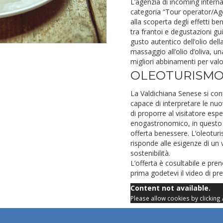
L’agenzia di incoming interna
categoria “Tour operator/Age
alla scoperta degli effetti bene
tra frantoi e degustazioni gui
gusto autentico dell’olio de
massaggio all’olio d’oliva, u
migliori abbinamenti per valor
OLEOTURISMO 
La Valdichiana Senese si co
capace di interpretare le nu
di proporre al visitatore esp
enogastronomico, in questo cas
offerta benessere. L’oleoturis
risponde alle esigenze di un 
sostenibilità.
L’offerta è cosultabile e pren
prima godetevi il video di pr
Content not available.
Please allow cookies by clicking