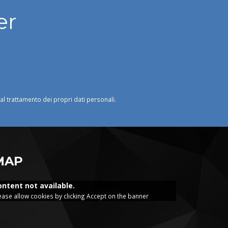
er
o al trattamento dei propri dati personali.
MAP
ontent not available.
ease allow cookies by clicking Accept on the banner