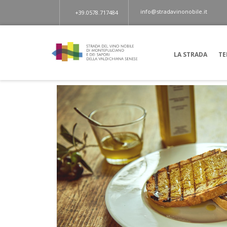
info@stradavinonobile.it
+39.0578.717484
LA STRADA
TE