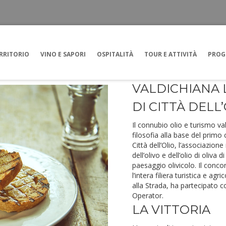
RRITORIO
VINO E SAPORI
OSPITALITÀ
TOUR E ATTIVITÀ
PROG
VALDICHIANA 
DI CITTÀ DELL
Il connubio olio e turismo valo
filosofia alla base del prim
Città dell’Olio, l’associazione
dell’olivo e dell’olio di oliva
paesaggio olivicolo. Il conco
l’intera filiera turistica e ag
alla Strada, ha partecipato 
Operator.
LA VITTORIA