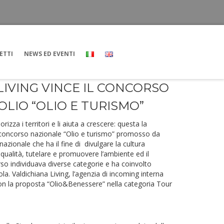
ETTI
NEWS ED EVENTI
LIVING VINCE IL CONCORSO
’OLIO “OLIO E TURISMO”
rizza i territori e li aiuta a crescere: questa la
o concorso nazionale “Olio e turismo” promosso da
 nazionale che ha il fine di divulgare la cultura
 di qualità, tutelare e promuovere l’ambiente ed il
rso individuava diverse categorie e ha coinvolto
ricola. Valdichiana Living, l’agenzia di incoming interna
con la proposta “Olio&Benessere” nella categoria Tour