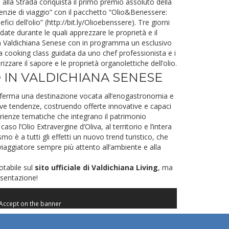
 alla Strada conquista il primo premio assoluto della
nzie di viaggio” con il pacchetto “Olio&Benessere:
fici dell’olio” (
http://bit.ly/Olioebenssere
). Tre giorni
date durante le quali apprezzare le proprietà e il
lla Valdichiana Senese con in programma un esclusivo
na cooking class guidata da uno chef professionista e i
izzare il sapore e le proprietà organolettiche dell’olio.
IN VALDICHIANA SENESE
nferma una destinazione vocata all’enogastronomia e
ove tendenze, costruendo offerte innovative e capaci
erienze tematiche che integrano il patrimonio
o l’Olio Extravergine d’Oliva, al territorio e l’intera
mo è a tutti gli effetti un nuovo trend turistico, che
viaggiatore sempre più attento all’ambiente e alla
otabile sul
sito ufficiale di Valdichiana Living
, ma
esentazione!
 Accept on the banner