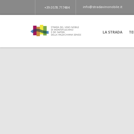
info@stradavinonobile.it
+39.0578.717484
LA STRADA
TE