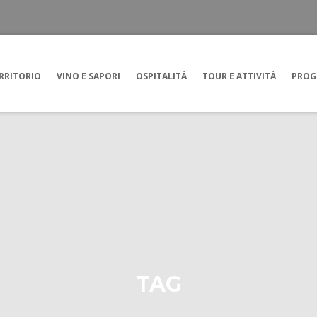
RRITORIO
VINO E SAPORI
OSPITALITÀ
TOUR E ATTIVITÀ
PROG
TAG