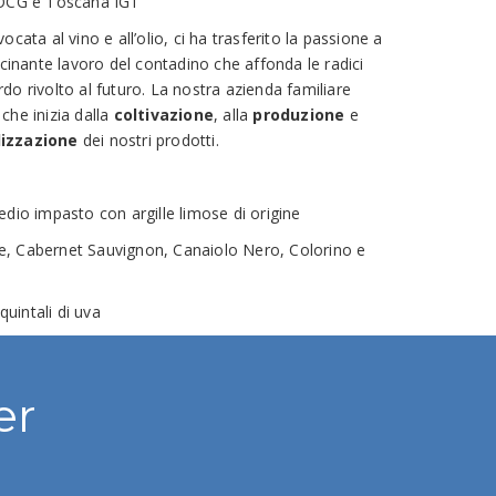
DOCG e Toscana IGT
cata al vino e all’olio, ci ha trasferito la passione a
scinante lavoro del contadino che affonda le radici
o rivolto al futuro. La nostra azienda familiare
a che inizia dalla
coltivazione
, alla
produzione
e
izzazione
dei nostri prodotti.
 impasto con argille limose di origine
, Cabernet Sauvignon, Canaiolo Nero, Colorino e
uintali di uva
er