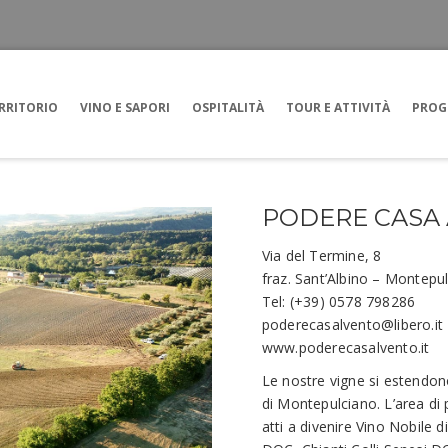
RRITORIO
VINO E SAPORI
OSPITALITÀ
TOUR E ATTIVITÀ
PROG
PODERE CASA
Via del Termine, 8
fraz. Sant’Albino – Montepul
Tel: (+39) 0578 798286
poderecasalvento@libero.it
www.poderecasalvento.it
Le nostre vigne si estendono
di Montepulciano. L’area di p
atti a divenire Vino Nobil