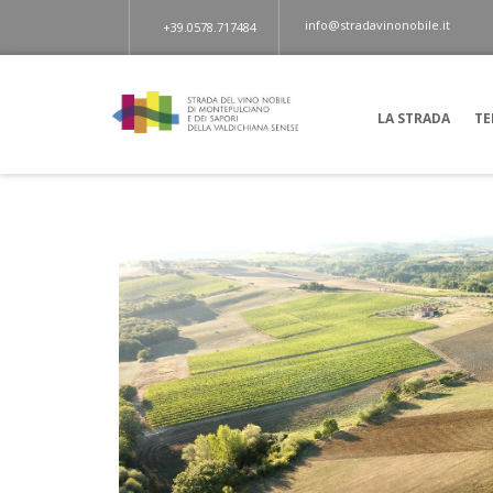
info@stradavinonobile.it
+39.0578.717484
LA STRADA
TE