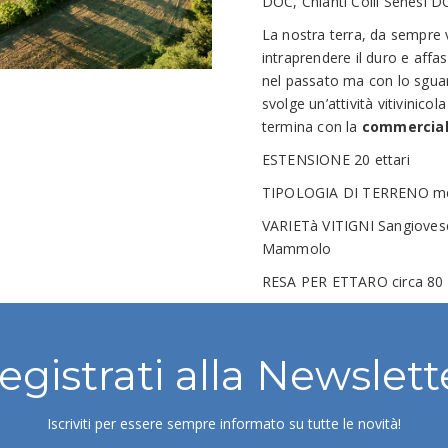
DOC, Chianti Colli Senesi 
La nostra terra, da sempre vo
intraprendere il duro e affa
nel passato ma con lo sguard
svolge un’attività vitivinicol
termina con la
commercial
ESTENSIONE 20 ettari
TIPOLOGIA DI TERRENO medio
VARIETà VITIGNI Sangiovese
Mammolo
RESA PER ETTARO circa 80 q
egistrati alla Newslett
Iscriviti per essere sempre informato su tutte le novità!