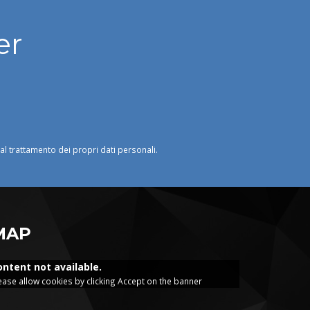
er
o al trattamento dei propri dati personali.
MAP
ontent not available.
ease allow cookies by clicking Accept on the banner