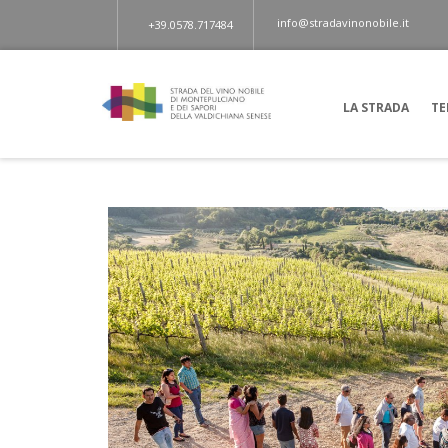
info@stradavinonobile.it
+39.0578.717484
LA STRADA
TE