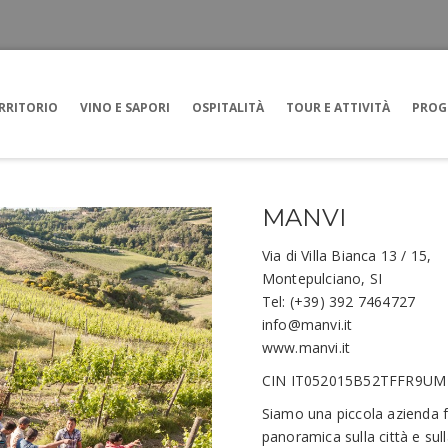
RRITORIO
VINO E SAPORI
OSPITALITÀ
TOUR E ATTIVITÀ
PROG
MANVI
Via di Villa Bianca 13 / 15,
Montepulciano, SI
Tel: (+39) 392 7464727
info@manvi.it
www.manvi.it
CIN IT052015B52TFFR9UM 
Siamo una piccola azienda 
panoramica sulla città e sull