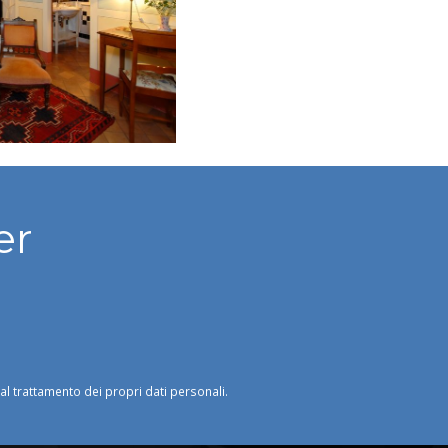
er
o al trattamento dei propri dati personali.