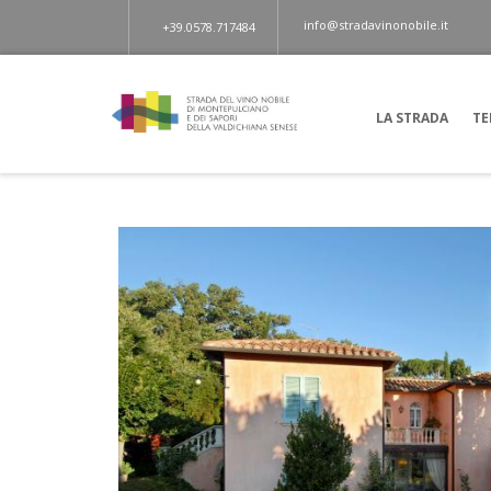
info@stradavinonobile.it
+39.0578.717484
LA STRADA
TE