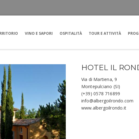
RRITORIO
VINO E SAPORI
OSPITALITÀ
TOUR E ATTIVITÀ
PROG
HOTEL IL RO
Via di Martiena, 9
Montepulciano (SI)
(+39) 0578 716899
info@albergoilrondo.com
www.albergoilrondo.it