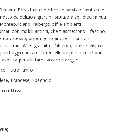
Bed and Breakfast che offre un servizio familiare e
dato da deliziosi giardini. Situato a soli dieci minuti
i Montepulciano, l’albergo offre ambienti
nati con mobili antichi, che trasmettono il fascino
al tempo stesso, dispongono anche di comfort
e internet Wi-Fi gratuita. L’albergo, inoltre, dispone
 parcheggio privato. Un’eccellente prima colazione,
i aspetta per allietare l vostro risveglio.
ico: Tutto l’anno
nglese, Francese, Spagnolo
 ricettiva:
glia)