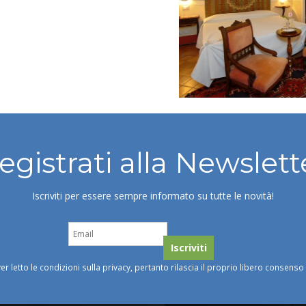
egistrati alla Newslett
Iscriviti per essere sempre informato su tutte le novità!
ver letto le condizioni sulla privacy, pertanto rilascia il proprio libero consens