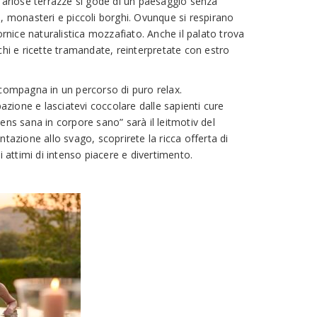
e ariose terrazze si gode di un paesaggio senza
, monasteri e piccoli borghi. Ovunque si respirano
ornice naturalistica mozzafiato. Anche il palato trova
chi e ricette tramandate, reinterpretate con estro
ccompagna in un percorso di puro relax.
ione e lasciatevi coccolare dalle sapienti cure
ens sana in corpore sano” sarà il leitmotiv del
ntazione allo svago, scoprirete la ricca offerta di
i attimi di intenso piacere e divertimento.