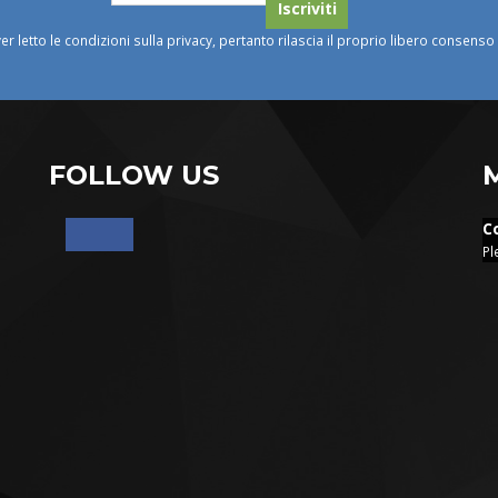
ver letto le condizioni sulla privacy, pertanto rilascia il proprio libero consens
FOLLOW US
C
Pl