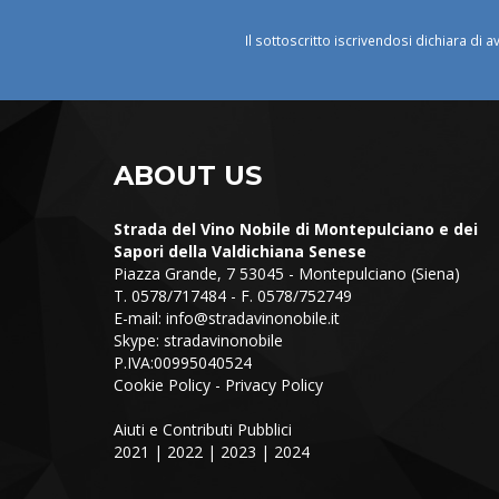
Il sottoscritto iscrivendosi dichiara di a
ABOUT US
Strada del Vino Nobile di Montepulciano e dei
Sapori della Valdichiana Senese
Piazza Grande, 7 53045 - Montepulciano (Siena)
T. 0578/717484 - F. 0578/752749
E-mail:
info@stradavinonobile.it
Skype: stradavinonobile
P.IVA:00995040524
Cookie Policy
-
Privacy Policy
Aiuti e Contributi Pubblici
2021
|
2022
|
2023
|
2024