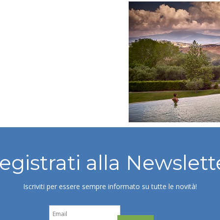
egistrati alla Newslett
Iscriviti per essere sempre informato su tutte le novità!