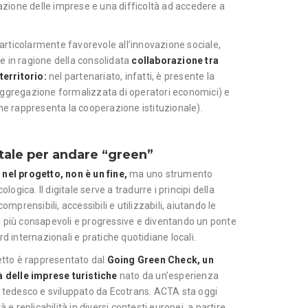
ione delle imprese e una difficoltà ad accedere a
 particolarmente favorevole all’innovazione sociale,
 in ragione della consolidata
collaborazione tra
territorio:
nel partenariato, infatti, è presente la
ggregazione formalizzata di operatori economici) e
he rappresenta la cooperazione istituzionale).
tale per andare “green”
 nel progetto, non è un fine,
ma uno strumento
ologica. Il digitale serve a tradurre i principi della
omprensibili, accessibili e utilizzabili, aiutando le
 più consapevoli e progressive e diventando un ponte
d internazionali e pratiche quotidiane locali.
getto è rappresentato dal
Going Green Check, un
à delle imprese turistiche
nato da un’esperienza
o tedesco e sviluppato da Ecotrans. ACTA sta oggi
 e replicabilità in diversi contesti europei, a partire