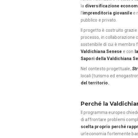
la
diversificazione econom
l’
imprenditoria giovanile
e r
pubblico e privato.
Il progetto è costruito grazie
processo, in collaborazione
sostenibile di cui è membro
Valdichiana Senese
e con
l
Sapori della Valdichiana S
Nel contesto progettuale,
St
locali (turismo ed enogastron
del territorio.
Perché la Valdichi
Il programma europeo chiede 
di affrontare problemi compl
scelta proprio perché rappr
un’economia fortemente basa