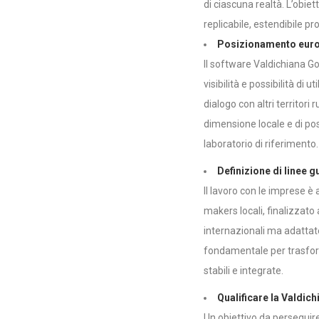
di ciascuna realtà. L’obie
replicabile, estendibile p
Posizionamento eur
Il software Valdichiana Go
visibilità e possibilità di
dialogo con altri territori
dimensione locale e di po
laboratorio di riferimento.
Definizione di linee g
Il lavoro con le imprese è 
makers locali, finalizzato 
internazionali ma adattate
fondamentale per trasform
stabili e integrate.
Qualificare la Valdi
Un obiettivo da perseguire 