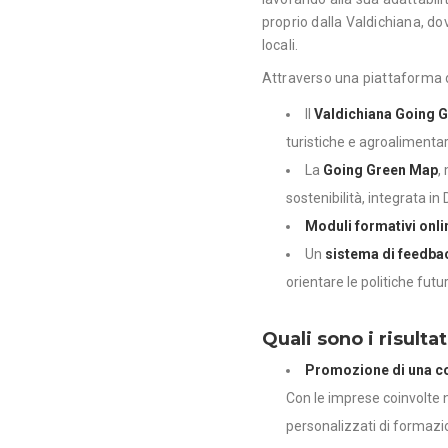
proprio dalla Valdichiana, do
locali.
Attraverso una piattaforma d
Il
Valdichiana Going 
turistiche e agroalimentar
La
Going Green Map
,
sostenibilità, integrata in
Moduli formativi onli
Un
sistema di feedba
orientare le politiche futu
Quali sono i risultat
Promozione di una co
Con le imprese coinvolte 
personalizzati di formazi