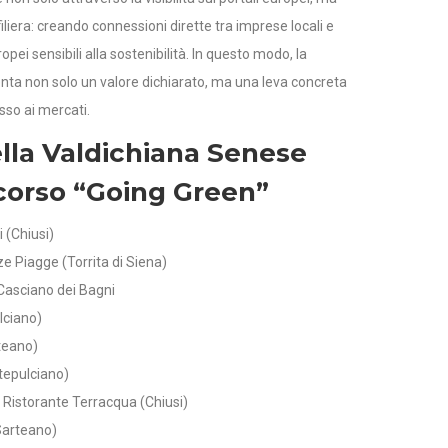
iliera: creando connessioni dirette tra imprese locali e
opei sensibili alla sostenibilità. In questo modo, la
enta non solo un valore dichiarato, ma una leva concreta
so ai mercati.
lla Valdichiana Senese
corso “Going Green”
 (Chiusi)
 Piagge (Torrita di Siena)
Casciano dei Bagni
lciano)
rteano)
tepulciano)
Ristorante Terracqua (Chiusi)
Sarteano)