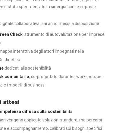
ve è stato sperimentato in sinergia con le imprese
igitale collaborativa, saranno messi a disposizione:
Green Check
, strumento di autovalutazione per imprese
i
 mappa interattiva degli attori impegnati nella
 Destinet.eu
ne
dedicati alla sostenibilità
ck comunitario
, co-progettato durante i workshop, per
re e i modelli di business
i attesi
mpetenza diffusa sulla sostenibilità
non vengono applicate soluzioni standard, ma percorsi
one e accompagnamento, calibrati sui bisogni specifici