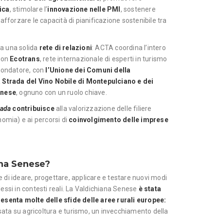
ica
, stimolare l’
innovazione nelle PMI
, sostenere
afforzare le capacità di pianificazione sostenibile tra
 a una solida
rete di relazioni
: ACTA coordina l’intero
 con
Ecotrans
, rete internazionale di esperti in turismo
 fondatore, con
l’Unione dei Comuni della
a Strada del Vino Nobile di Montepulciano e dei
enese
, ognuno con un ruolo chiave.
rada
contribuisce
alla valorizzazione delle filiere
omia) e ai percorsi di
coinvolgimento delle imprese
ana Senese?
di ideare, progettare, applicare e testare nuovi modi
essi in contesti reali. La Valdichiana Senese
è stata
esenta molte delle sfide delle aree rurali europee:
ta su agricoltura e turismo, un invecchiamento della