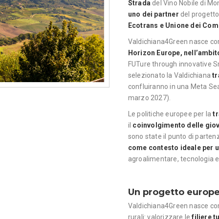
Strada
del Vino Nobile di M
uno dei partner
del progett
Ecotrans e Unione dei Comu
Valdichiana4Green nasce c
Horizon Europe, nell’ambit
FUTure through innovative Sm
selezionato la Valdichiana
tr
confluiranno in una Meta Se
marzo 2027).
Le politiche europee per la
t
il
coinvolgimento delle gio
sono state il punto di partenz
come contesto ideale per 
agroalimentare, tecnologia e
Un progetto europeo
Valdichiana4Green nasce come
rurali: valorizzare le
filiere 