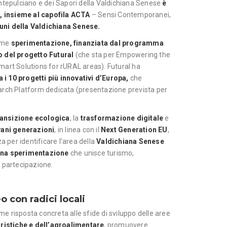
ontepulciano e dei Sapori della Valdichiana Senese
è
o
, insieme al capofila ACTA
– Sensi Contemporanei,
ni della Valdichiana Senese.
ome
sperimentazione, finanziata dal programma
o del progetto Futural
(che sta per Empowering the
art Solutions for rURAL areas). Futural ha
a i 10 progetti più innovativi
d’Europa,
che
arch Platform dedicata (presentazione prevista per
ransizione ecologica
, la
trasformazione digitale
e
vani generazioni
, in linea con il
Next Generation EU
,
a per identificare l’area della
Valdichiana Senese
una sperimentazione
che unisce turismo,
 partecipazione.
 con radici locali
 risposta concreta alle sfide di sviluppo delle aree
turistiche e dell’agroalimentare
, promuovere