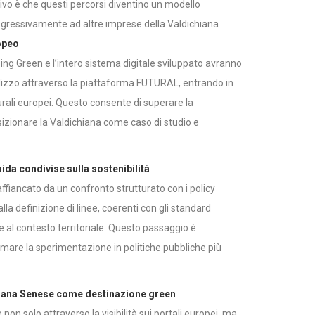
ttivo è che questi percorsi diventino un modello
rogressivamente ad altre imprese della Valdichiana
opeo
ing Green e l’intero sistema digitale sviluppato avranno
 utilizzo attraverso la piattaforma FUTURAL, entrando in
 rurali europei. Questo consente di superare la
sizionare la Valdichiana come caso di studio e
uida condivise sulla sostenibilità
affiancato da un confronto strutturato con i policy
alla definizione di linee, coerenti con gli standard
 al contesto territoriale. Questo passaggio è
are la sperimentazione in politiche pubbliche più
chiana Senese come destinazione green
non solo attraverso la visibilità sui portali europei, ma