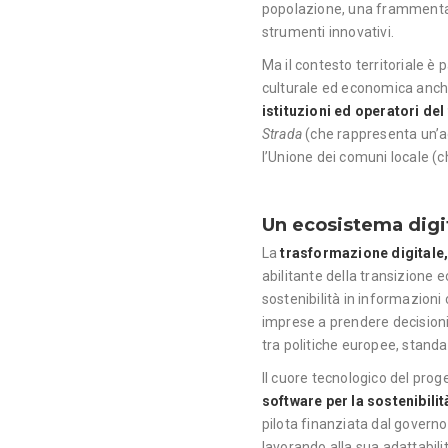
popolazione, una frammentaz
strumenti innovativi.
Ma il contesto territoriale è
culturale ed economica anche
istituzioni ed operatori del 
Strada
(che rappresenta un’a
l’Unione dei comuni locale (c
Un ecosistema digi
La
trasformazione digitale,
abilitante della transizione ec
sostenibilità in informazioni c
imprese a prendere decisioni
tra politiche europee, standar
Il cuore tecnologico del pro
software per la sostenibilit
pilota finanziata dal govern
lavorando alla sua adattabilità