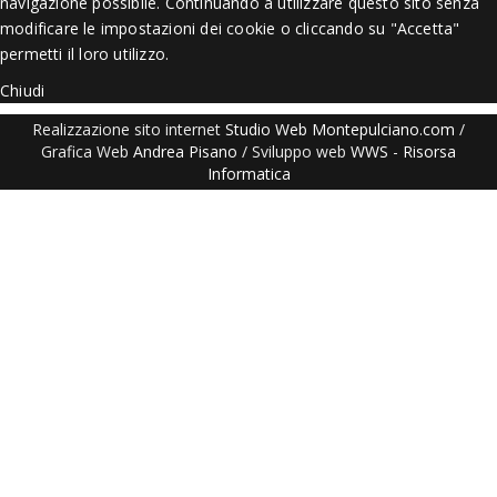
navigazione possibile. Continuando a utilizzare questo sito senza
modificare le impostazioni dei cookie o cliccando su "Accetta"
permetti il loro utilizzo.
Chiudi
Realizzazione sito internet
Studio Web Montepulciano.com
/
Grafica Web
Andrea Pisano
/ Sviluppo web
WWS
-
Risorsa
Informatica