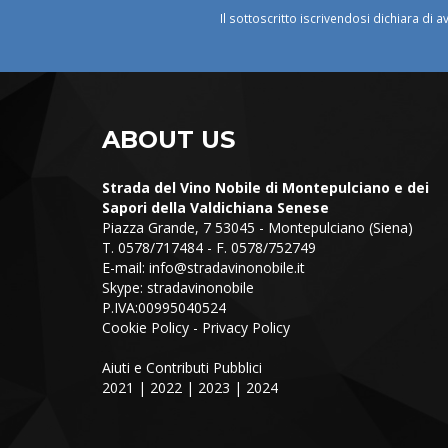
Il sottoscritto iscrivendosi dichiara di a
ABOUT US
Strada del Vino Nobile di Montepulciano e dei
Sapori della Valdichiana Senese
Piazza Grande, 7 53045 - Montepulciano (Siena)
T. 0578/717484 - F. 0578/752749
E-mail:
info@stradavinonobile.it
Skype: stradavinonobile
P.IVA:00995040524
Cookie Policy
-
Privacy Policy
Aiuti e Contributi Pubblici
2021
|
2022
|
2023
|
2024