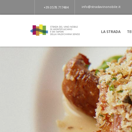
info@stradavinonobile.it
+39.0578.717484
LA STRADA
TE