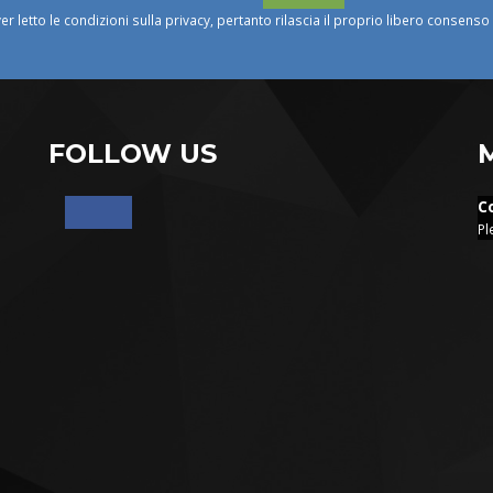
ver letto le condizioni sulla privacy, pertanto rilascia il proprio libero consens
FOLLOW US
C
Pl