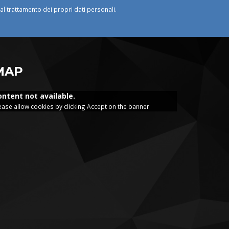
o al trattamento dei propri dati personali.
MAP
ontent not available.
ease allow cookies by clicking Accept on the banner